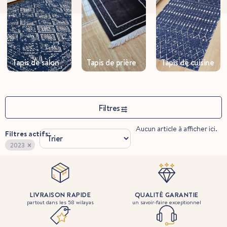
Tapis de salon
Tapis de prière
Tapis de cuisine
Filtres
Aucun article à afficher ici.
Filtres actifs:
×
2023
LIVRAISON RAPIDE
QUALITÉ GARANTIE
partout dans les 58 wilayas
un savoir-faire exceptionnel