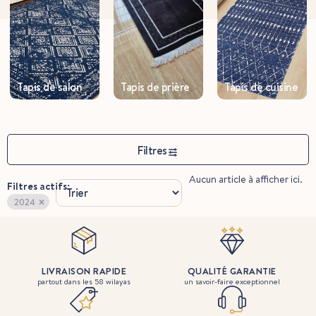
de salon
Tapis de prière
Tapis de cuisine
Tapis d
Filtres
Aucun article à afficher ici.
Filtres actifs:
×
2024
LIVRAISON RAPIDE
QUALITÉ GARANTIE
partout dans les 58 wilayas
un savoir-faire exceptionnel