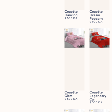
Couette
Couette
Dancing
Dream
9 500
DA
Popcorn
9 500
DA
Couette
Couette
Glam
Legendary
9 500
DA
Car
9 500
DA