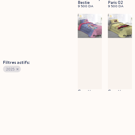
Bestie
Paris 02
9 500
DA
9 500
DA
Filtres actifs:
×
2025
Couette
Couette
Pretty Girl
Racing Car
9 500
DA
01
9 500
DA