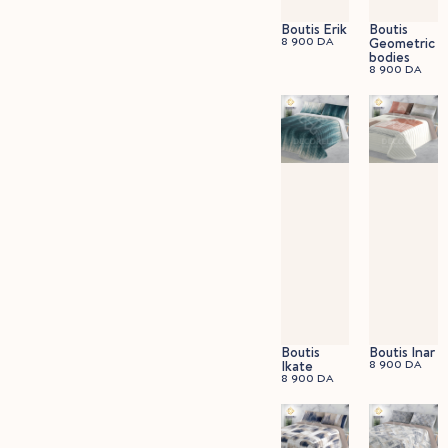
Boutis Erik
Boutis
8 900
DA
Geometric
bodies
8 900
DA
Boutis
Boutis Inar
Ikate
8 900
DA
8 900
DA