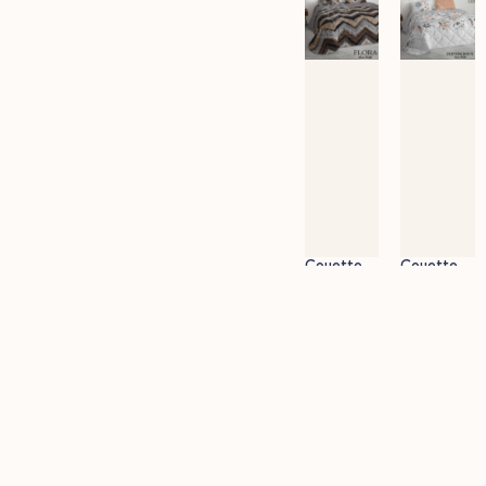
Couette
Couette
Albert
Alya
16 500
DA
15 500
DA
Filtres actifs:
×
Chambre,
Chambre à
coucher