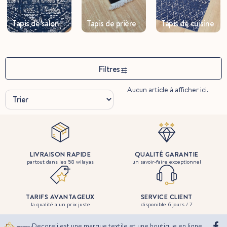
Tapis de salon
Tapis de prière
Tapis de cuisine
Filtres
Aucun article à afficher ici.
LIVRAISON RAPIDE
QUALITÉ GARANTIE
partout dans les 58 wilayas
un savoir-faire exceptionnel
TARIFS AVANTAGEUX
SERVICE CLIENT
la qualité a un prix juste
disponible 6 jours / 7
Decoreli est une marque textile et une boutique en ligne