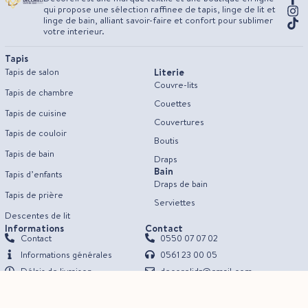
qui propose une sélection raffinee de tapis, linge de lit et
linge de bain, alliant savoir-faire et confort pour sublimer
votre interieur.
Tapis
Literie
Tapis de salon
Couvre-lits
Tapis de chambre
Couettes
Tapis de cuisine
Couvertures
Tapis de couloir
Boutis
Tapis de bain
Draps
Bain
Tapis d’enfants
Draps de bain
Tapis de prière
Serviettes
Descentes de lit
Informations
Contact
Contact
0550 07 07 02
Informations générales
0561 23 00 05
Délais de livraison
decorelidz@gmail.com
Tarifs de livraison
08h - 00h / 7j/7
© Decoreli 2024
Mentions Légales
CGV
Politique de Confidentialité