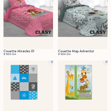
Couette Miracles 01
Couette Map Adventur
9 500
DA
9 500
DA
120x160cm
120
160x230cm
160