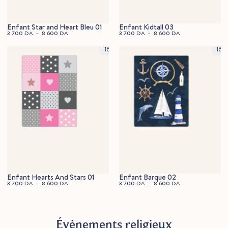
Enfant Star and Heart Bleu 01
Enfant Kidtall 03
3 700
DA
–
8 600
DA
3 700
DA
–
8 600
DA
120x160cm
120
160x230cm
160
Enfant Hearts And Stars 01
Enfant Barque 02
3 700
DA
–
8 600
DA
3 700
DA
–
8 600
DA
Évènements religieux