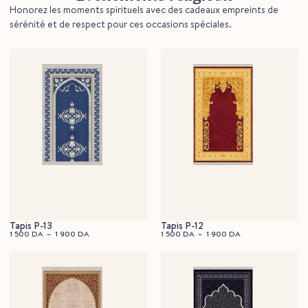
Honorez les moments spirituels avec des cadeaux empreints de
sérénité et de respect pour ces occasions spéciales.
70x120cm
7
Tapis P-13
Tapis P-12
1 500
DA
–
1 900
DA
1 500
DA
–
1 900
DA
70x120cm
7