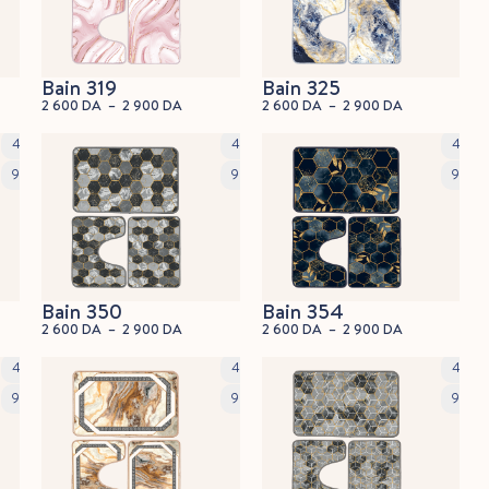
Bain 319
Bain 325
2 600
DA
–
2 900
DA
2 600
DA
–
2 900
DA
45x60cm
45x60cm
45x6
90x60cm
90x60cm
90x6
Bain 350
Bain 354
2 600
DA
–
2 900
DA
2 600
DA
–
2 900
DA
45x60cm
45x60cm
45x6
90x60cm
90x60cm
90x6