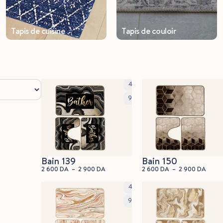
Tapis de cuisine
Tapis de couloir
45x60cm
90x60cm
Bain 139
Bain 150
2 600
DA
–
2 900
DA
2 600
DA
–
2 900
DA
45x60cm
90x60cm