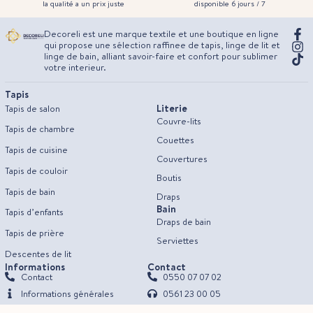
la qualité a un prix juste
disponible 6 jours / 7
Decoreli est une marque textile et une boutique en ligne
qui propose une sélection raffinee de tapis, linge de lit et
linge de bain, alliant savoir-faire et confort pour sublimer
votre interieur.
Tapis
Literie
Tapis de salon
Couvre-lits
Tapis de chambre
Couettes
Tapis de cuisine
Couvertures
Tapis de couloir
Boutis
Tapis de bain
Draps
Bain
Tapis d’enfants
Draps de bain
Tapis de prière
Serviettes
Descentes de lit
Informations
Contact
Contact
0550 07 07 02
Informations générales
0561 23 00 05
Délais de livraison
decorelidz@gmail.com