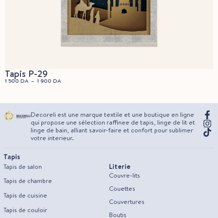
Tapis P-29
1 500
DA
–
1 900
DA
Decoreli est une marque textile et une boutique en ligne
qui propose une sélection raffinee de tapis, linge de lit et
linge de bain, alliant savoir-faire et confort pour sublimer
votre interieur.
Tapis
Literie
Tapis de salon
Couvre-lits
Tapis de chambre
Couettes
Tapis de cuisine
Couvertures
Tapis de couloir
Boutis