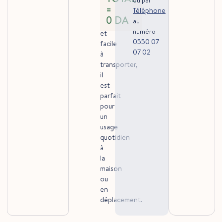
ou par
et
Téléphone
traditionnels.
0
DA
au
Léger
numéro
et
0550 07
facile
07 02
à
transporter,
il
est
parfait
pour
un
usage
quotidien
à
la
maison
ou
en
déplacement.